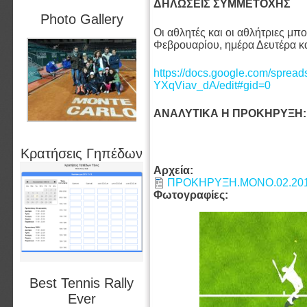
ΔΗΛΩΣΕΙΣ ΣΥΜΜΕΤΟΧΗΣ
Photo Gallery
Οι αθλητές και οι αθλήτριες μ
Φεβρουαρίου, ημέρα Δευτέρα κ
https://docs.google.com/sp
YXqViav_dA/edit#gid=0
ΑΝΑΛΥΤΙΚΑ Η ΠΡΟΚΗΡΥΞΗ:
Κρατήσεις Γηπέδων
Αρχεία:
ΠΡΟΚΗΡΥΞΗ.ΜΟΝΟ.02.201
Φωτογραφίες:
Best Tennis Rally
Ever