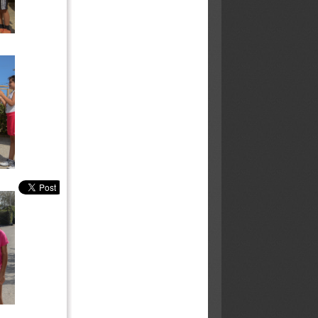
Ρουμανίας για τον Γελαδάρη
O Mouratoglou σχολίασε το viral
σερβίς της Σακελλαρίδη: "Όχι
τόσο εύκολο όσο φαίνεται" (vid)
Νέα νίκη για τη Ματούλα στο
Koksijde
Στην 7η θέση της Ευρώπης η
Εθνική Κοριτσιών U16
Τσιτσιπάς: "Έπρεπε να είχα κάνει
νωρίτερα την αλλαγή – Θέλω
ανθρώπους που θα ματώσουν
για μένα"
Τα δάκρυα του Draper μέσα στον