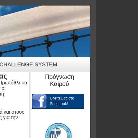
CHALLENGE SYSTEM
ας
Πρόγνωση
 Πρωτάθλημα
Καιρού
 οι
τη
Βρείτε μας στο
Facebook!
ά και στους
ς για την