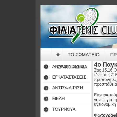
ΤΟ ΣΩΜΑΤΕΙΟ
ΠΡ
4ο Παγκ
ΑΝΑΚΟΙΝΩΣΕΙΣ
ΕΠΙΚΟΙΝΩΝΙΑ
Στις 15,16 
τένις της Ζ
ΕΓΚΑΤΑΣΤΑΣΕΙΣ
προπονητές 
προσπάθειά 
ΑΝΤΙΣΦΑΙΡΙΣΗ
Ευχαριστούμ
ΜΕΛΗ
γονείς για τ
υγειονομικ
ΤΟΥΡΝΟΥΑ
Φωτογραφί