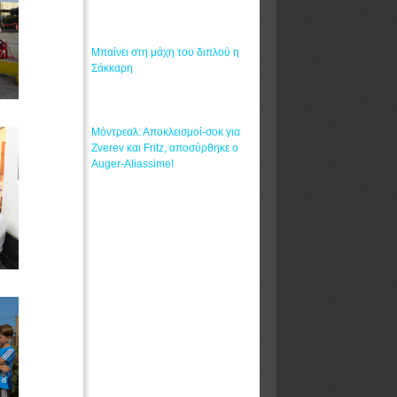
Σάκκαρη
Μόντρεαλ: Αποκλεισμοί-σοκ για
Zverev και Fritz, αποσύρθηκε ο
Auger-Aliassime!
Τορόντο: Μπήκε στις "32" η
Σάκκαρη (vid)
Highlights: Τσιτσιπάς - Fonseca
(vid)
O Fonseca απέκλεισε τον
Τσιτσιπά στο Μόντρεαλ (vids)
Σπουδαία νίκη στο Futures της