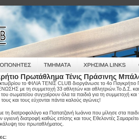
Jump to navigation
ΟΠΟΝΗΤΕΣ
ΤΜΗΜΑΤΑ
ΧΡΗΣΙΜΑ LINKS
ρήτιο Πρωτάθλημα Τένις Πράσινης Μπάλ
Οκτωβρίου το ΦΙΛΙΑ ΤΕΝΙΣ CLUB διοργάνωσε το 4ο Παγκρήτιο
' ΕΝΩΣΗΣ με τη συμμετοχή 33 αθλητών και αθλητριών.Το Δ.Σ. και
του σωματείου συγχαίρουν όλα τα παιδιά για τη συμμετοχή και 
τους και τους εύχονται πάντα καλούς αγώνες!
ε τη διατροφολόγο κα Παπατζανή Ιωάννα που μίλησε στα παιδι
ην υγιεινή διατροφή καθώς επίσης και τους Εθελοντές Σαμαρείτε
ή κάλυψη του πρωταθλήματος.
ες: