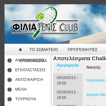
Jump to navigation
ΤΟ ΣΩΜΑΤΕΙΟ
ΠΡΟΠΟΝΗΤΕΣ
Αποτελέσματα Chal
ΑΝΑΚΟΙΝΩΣΕΙΣ
ΕΠΙΚΟΙΝΩΝΙΑ
Ημερομηνία
Νικητής
ΕΓΚΑΤΑΣΤΑΣΕΙΣ
05/19/2013 -
ΑΝΤΙΣΦΑΙΡΙΣΗ
Hatzidakis
19:00
ΜΕΛΗ
05/18/2013 -
Bobotis Mic
18:00
ΤΟΥΡΝΟΥΑ