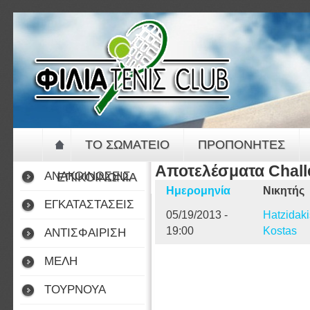
Jump to navigation
ΤΟ ΣΩΜΑΤΕΙΟ
ΠΡΟΠΟΝΗΤΕΣ
Αποτελέσματα Chal
ΑΝΑΚΟΙΝΩΣΕΙΣ
ΕΠΙΚΟΙΝΩΝΙΑ
Ημερομηνία
Νικητής
ΕΓΚΑΤΑΣΤΑΣΕΙΣ
05/19/2013 -
Hatzidaki
19:00
Kostas
ΑΝΤΙΣΦΑΙΡΙΣΗ
ΜΕΛΗ
ΤΟΥΡΝΟΥΑ