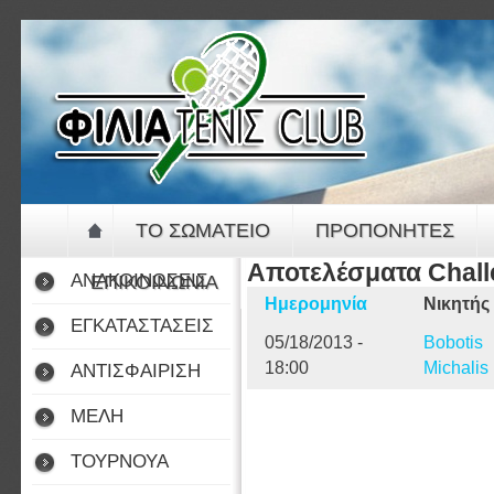
Jump to navigation
ΤΟ ΣΩΜΑΤΕΙΟ
ΠΡΟΠΟΝΗΤΕΣ
Αποτελέσματα Chal
ΑΝΑΚΟΙΝΩΣΕΙΣ
ΕΠΙΚΟΙΝΩΝΙΑ
Ημερομηνία
Νικητής
ΕΓΚΑΤΑΣΤΑΣΕΙΣ
05/18/2013 -
Bobotis
18:00
Michalis
ΑΝΤΙΣΦΑΙΡΙΣΗ
ΜΕΛΗ
ΤΟΥΡΝΟΥΑ