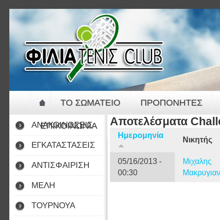
Jump to navigation
ΤΟ ΣΩΜΑΤΕΙΟ
ΠΡΟΠΟΝΗΤΕΣ
Αποτελέσματα Chal
ΑΝΑΚΟΙΝΩΣΕΙΣ
ΕΠΙΚΟΙΝΩΝΙΑ
Ημερομηνία
Νικητής
ΕΓΚΑΤΑΣΤΑΣΕΙΣ
05/16/2013 -
Μιχαλης
ΑΝΤΙΣΦΑΙΡΙΣΗ
00:30
Μακρυγια
ΜΕΛΗ
ΤΟΥΡΝΟΥΑ