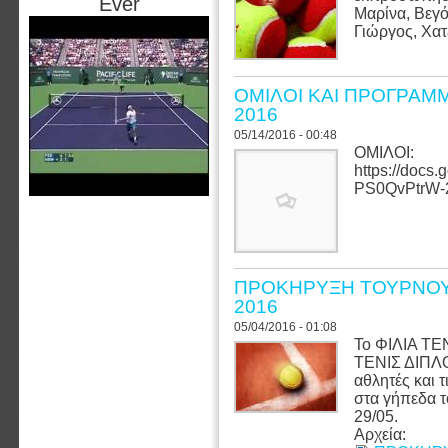
Ever
Μαρίνα, Βεγ
Γιώργος, Χα
ΟΜΙΛΟΙ ΚΑΙ ΠΡΟΓΡΑΜ
2016
05/14/2016 - 00:48
ΟΜΙΛΟΙ:
https://doc
PS0QvPtrW-
ΠΡΟΚΗΡΥΞΗ ΤΟΥΡΝΟΥΑ
2016
05/04/2016 - 01:08
Το ΦΙΛΙΑ Τ
ΤΕΝΙΣ ΔΙΠΛΟ
αθλητές και τ
στα γήπεδα 
29/05.
Αρχεία: