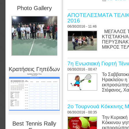
Photo Gallery
ΑΠΟΤΕΛΕΣΜΑΤΑ ΤΕΛΙΚ
2016
06/30/2016 - 11:46
ΜΕΓΑΛΟΣ Τ
ΚΤΙΣΤΑΚΗ/Α
ΠΕΡΥΣΙΝΑΚΗ
ΜΙΚΡΟΣ ΤΕΛ
7η Ενωσιακή Γιορτή Τένι
Κρατήσεις Γηπέδων
06/30/2016 - 00:47
Το Σαββατοκύ
Ηρακλείου η
εκπροσώπησα
Στέφανος, Χα
2ο Τουρνουά Κόκκινης 
06/30/2016 - 00:35
Την Κυριακή
Κόκκινου γηπ
Best Tennis Rally
εκπροσώπησα