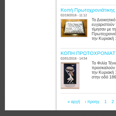
Κοπή Πρωτοχρονιάτικης Π
02/19/2016 - 11:12
Το Διοικητικ
ευχαριστούν 
τίμησαν με τ
Πρωτοχρονιάτ
την Κυριακή 
ΚΟΠΗ ΠΡΩΤΟΧΡΟΝΙΑΤΙΚ
02/01/2016 - 14:54
Το Φιλία Τέν
προσκαλούν σ
την Κυριακή 
στην οδό 186
Pages
« αρχή
‹ προηγ
1
2