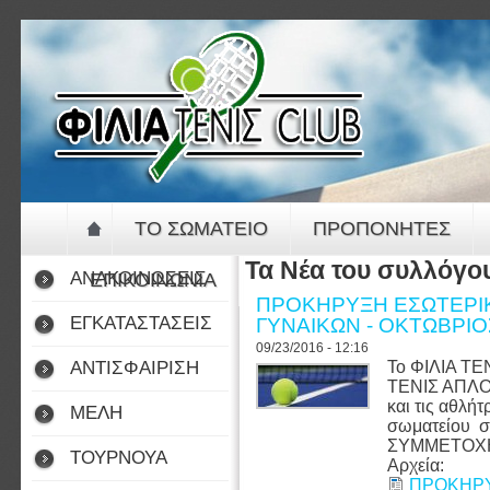
Jump to navigation
ΤΟ ΣΩΜΑΤΕΙΟ
ΠΡΟΠΟΝΗΤΕΣ
Τα Νέα του συλλόγο
ΑΝΑΚΟΙΝΩΣΕΙΣ
ΕΠΙΚΟΙΝΩΝΙΑ
ΠΡΟΚΗΡΥΞΗ ΕΣΩΤΕΡΙΚ
ΕΓΚΑΤΑΣΤΑΣΕΙΣ
ΓΥΝΑΙΚΩΝ - ΟΚΤΩΒΡΙΟ
09/23/2016 - 12:16
ΑΝΤΙΣΦΑΙΡΙΣΗ
Το ΦΙΛΙΑ Τ
ΤΕΝΙΣ ΑΠΛΟΥ
και τις αθλήτ
ΜΕΛΗ
σωματείου σ
ΣΥΜΜΕΤΟ
ΤΟΥΡΝΟΥΑ
Αρχεία:
ΠΡΟΚΗΡΥ