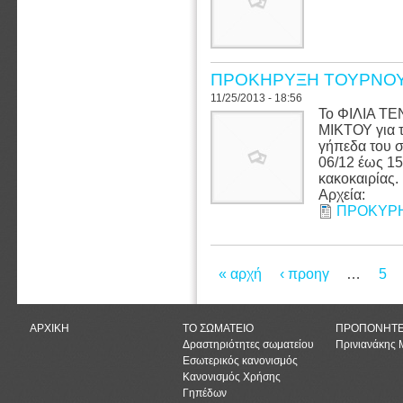
ΠΡΟΚΗΡΥΞΗ ΤΟΥΡΝΟΥΑ
11/25/2013 - 18:56
Το ΦΙΛΙΑ Τ
ΜΙΚΤΟΥ για τ
γήπεδα του σ
06/12 έως 1
κακοκαιρίας.
Αρχεία:
ΠΡΟΚΥΡΗ
Pages
« αρχή
‹ προηγ
…
5
ΑΡΧΙΚΗ
ΤΟ ΣΩΜΑΤΕΙΟ
ΠΡΟΠΟΝΗΤ
Δραστηριότητες σωματείου
Πρινιανάκης
Εσωτερικός κανονισμός
Κανονισμός Χρήσης
Γηπέδων