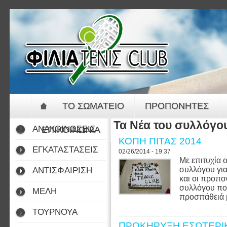
Jump to navigation
ΤΟ ΣΩΜΑΤΕΙΟ
ΠΡΟΠΟΝΗΤΕΣ
Τα Νέα του συλλόγο
ΑΝΑΚΟΙΝΩΣΕΙΣ
ΕΠΙΚΟΙΝΩΝΙΑ
ΚΟΠΗ ΠΙΤΑΣ 2014
ΕΓΚΑΤΑΣΤΑΣΕΙΣ
02/26/2014 - 19:37
Με επιτυχία
συλλόγου για
ΑΝΤΙΣΦΑΙΡΙΣΗ
και οι προπο
συλλόγου πο
ΜΕΛΗ
προσπάθειά 
ΤΟΥΡΝΟΥΑ
ΠΡΟΚΗΡΥΞΗ ΕΣΩΤΕΡΙΚ