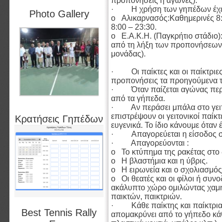
προπονήσεις ή αγώνες).
· Η χρήση των γηπέδων έχει
Photo Gallery
o Αλικαρνασός:Καθημερινές 8
8:00 – 23:30.
o Ε.Α.Κ.Η. (Παγκρήτιο στάδιο
από τη λήξη των προπονήσεων 
μονάδας).
· Οι παίκτες και οι παίκτριες
προπονήσεις τα προηγούμενα τ
· Όταν παίζεται αγώνας περιμ
από τα γήπεδα.
· Αν περάσει μπάλα στο γειτο
επιστρέψουν οι γειτονικοί παίκ
Κρατήσεις Γηπέδων
ευγενικά. Το ίδιο κάνουμε όταν
· Aπαγορεύεται η είσοδος σε
· Απαγορεύονται :
o Το κτύπημα της ρακέτας στο
o Η βλαστήμια και η ύβρις.
o Η ειρωνεία και ο σχολιασμός 
o Οι θεατές και οι φίλοι ή συν
ακάλυπτο χώρο ομιλώντας χαμ
παικτών, παικτριών.
· Κάθε παίκτης και παίκτρια 
Best Tennis Rally
απομακρύνει από το γήπεδο κάθ