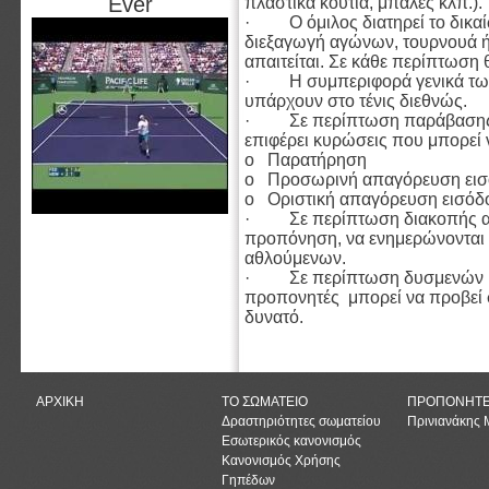
Ever
πλαστικά κουτιά, μπάλες κλπ.).
· Ο όμιλος διατηρεί το δικαί
διεξαγωγή αγώνων, τουρνουά ή
απαιτείται. Σε κάθε περίπτωση
· Η συμπεριφορά γενικά των 
υπάρχουν στο τένις διεθνώς.
· Σε περίπτωση παράβασης τω
επιφέρει κυρώσεις που μπορεί ν
o Παρατήρηση
o Προσωρινή απαγόρευση ει
o Οριστική απαγόρευση εισόδο
· Σε περίπτωση διακοπής απ
προπόνηση, να ενημερώνονται
αθλούμενων.
· Σε περίπτωση δυσμενών και
προπονητές μπορεί να προβεί 
δυνατό.
ΑΡΧΙΚΗ
ΤΟ ΣΩΜΑΤΕΙΟ
ΠΡΟΠΟΝΗΤ
Δραστηριότητες σωματείου
Πρινιανάκης
Εσωτερικός κανονισμός
Κανονισμός Χρήσης
Γηπέδων