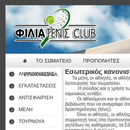
Jump to navigation
ΤΟ ΣΩΜΑΤΕΙΟ
ΠΡΟΠΟΝΗΤΕΣ
Εσωτερικός κανονι
ΑΝΑΚΟΙΝΩΣΕΙΣ
ΕΠΙΚΟΙΝΩΝΙΑ
Τα μέλη, οι αθλητές, οι αθλήτ
λειτουργίας του σωματείου.
ΕΓΚΑΤΑΣΤΑΣΕΙΣ
· Η είσοδος και η χρήση των 
ταμειακώς εντάξει.
ΑΝΤΙΣΦΑΙΡΙΣΗ
· Οι αθλούμενοι και οι αθλού
βεβαίωση που να αναγράφει ότι 
ΜΕΛΗ
δραστηριότητες (τένις).
· Όλοι οι αθλητές, οι αθλήτρι
συμμετοχή τους στα προπονητι
ΤΟΥΡΝΟΥΑ
γηπέδων τις καθημερινές, τα Σ