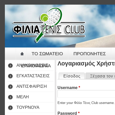
Jump to navigation
ΤΟ ΣΩΜΑΤΕΙΟ
ΠΡΟΠΟΝΗΤΕΣ
Λογαριασμός Χρήστ
ΑΝΑΚΟΙΝΩΣΕΙΣ
ΕΠΙΚΟΙΝΩΝΙΑ
Primary tabs
ΕΓΚΑΤΑΣΤΑΣΕΙΣ
Είσοδος
(active tab)
Ξέχασα τον
ΑΝΤΙΣΦΑΙΡΙΣΗ
Username
*
ΜΕΛΗ
Enter your Φιλία Τένις Club username.
ΤΟΥΡΝΟΥΑ
Password
*